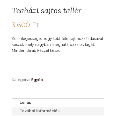
Teaházi sajtos tallér
3 600
Ft
Különlegessége, hogy többféle sajt hozzáadásával
készül, mely nagyban meghatározza ízvilágát.
Minden darab kézzel készül.
Teaházi
sajtos
tallér
Kategória:
Egyéb
mennyiség
Leírás
További információk