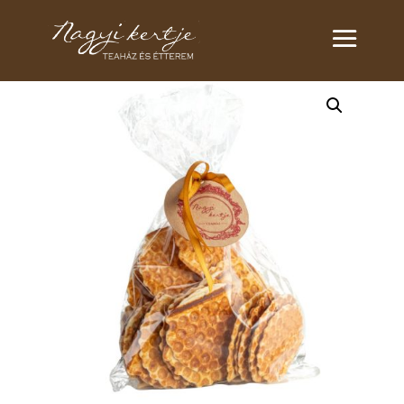
Kezdőlap
/
Egyéb
/ Teaházi sajtos tallér